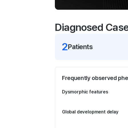
Diagnosed Cas
2
Patient
s
Frequently observed ph
Dysmorphic features
Global development delay