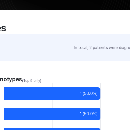
es
In total,
2
patients were
diagno
enotypes
(Top 5 only)
1
(
50.0
%)
1
(
50.0
%)