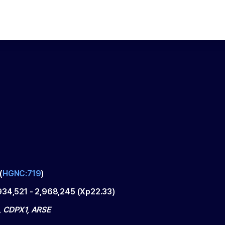
(
HGNC:719
)
934,521
-
2,968,245
(
Xp22.33
)
 CDPX1, ARSE