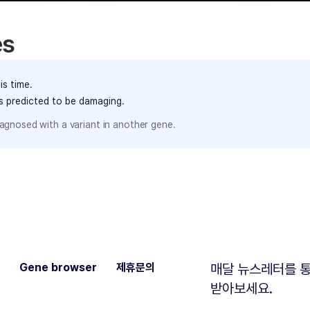
es
is time.
ts predicted to be damaging.
agnosed with a variant in another gene.
Gene browser
제휴문의
매달 뉴스레터를 통
받아보세요.