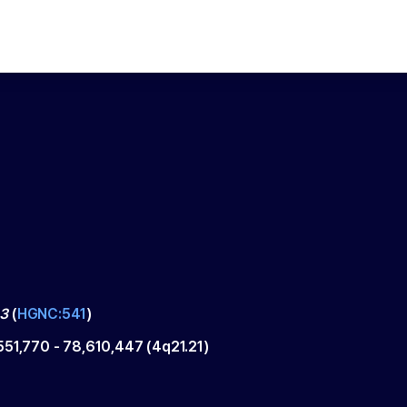
3
(
HGNC:541
)
551,770
-
78,610,447
(
4q21.21
)