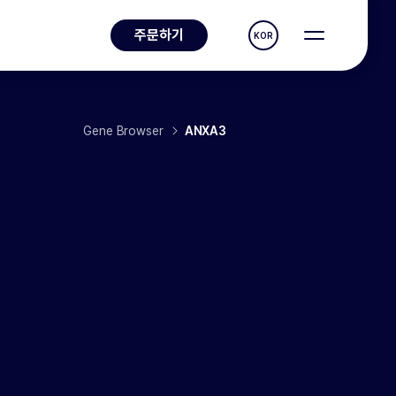
주문하기
KOR
Gene Browser
ANXA3