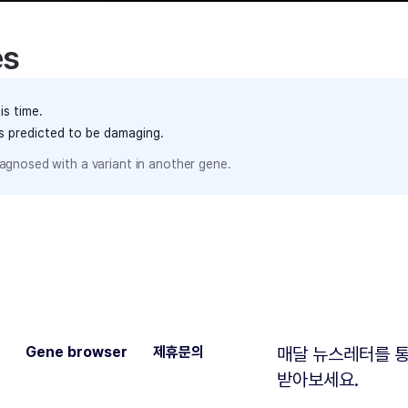
es
is time.
ts predicted to be damaging.
agnosed with a variant in another gene.
Gene browser
제휴문의
매달 뉴스레터를 통
받아보세요.