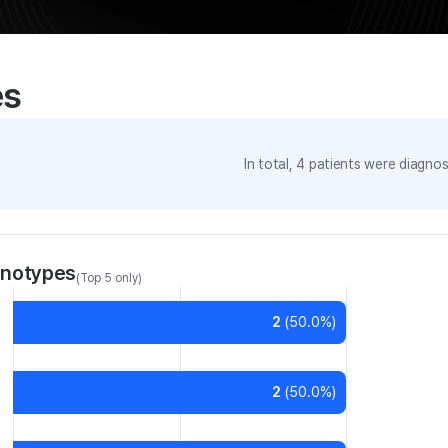
es
In total,
4
patients were
diagnose
enotypes
(Top 5 only)
2
(
50.0
%)
2
(
50.0
%)