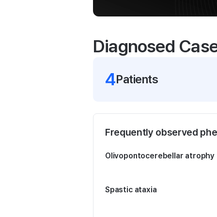
Diagnosed Cas
4
Patient
s
Frequently observed ph
Olivopontocerebellar atrophy
Spastic ataxia