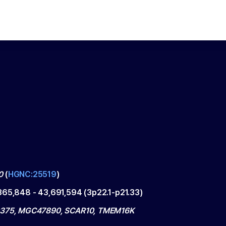
0
(
HGNC:25519
)
365,848
-
43,691,594
(
3p22.1-p21.33
)
0375, MGC47890, SCAR10, TMEM16K