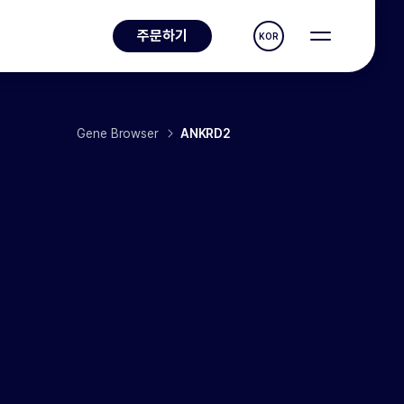
주문하기
KOR
Gene Browser
ANKRD2