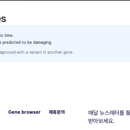
es
is time.
ts predicted to be damaging.
agnosed with a variant in another gene.
Gene browser
제휴문의
매달 뉴스레터를 통
받아보세요.