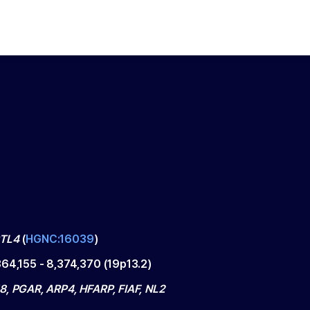
TL4
(
HGNC:16039
)
364,155
-
8,374,370
(
19p13.2
)
8, PGAR, ARP4, HFARP, FIAF, NL2