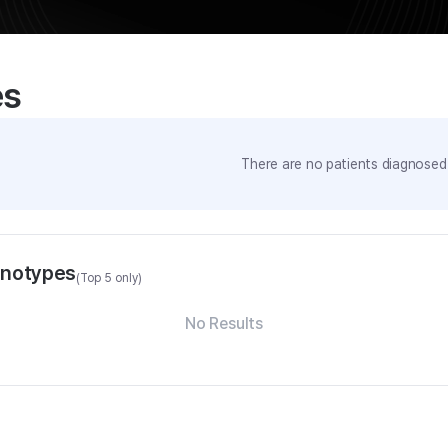
es
There are no patients diagnosed 
enotypes
(Top 5 only)
No Results