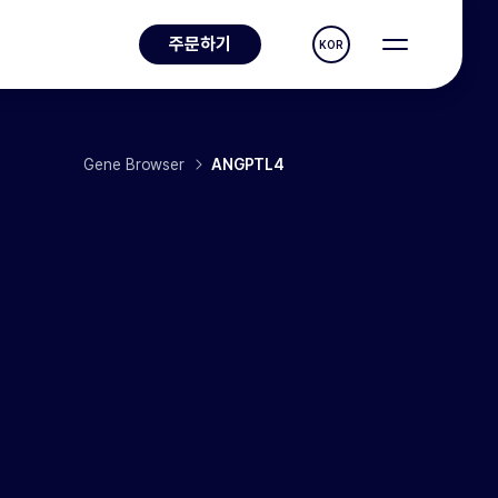
주문하기
KOR
Gene Browser
ANGPTL4