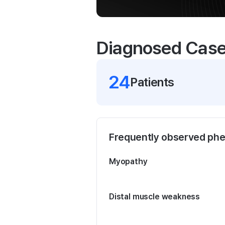
Diagnosed Cas
24
Patient
s
Frequently observed ph
Myopathy
Distal muscle weakness