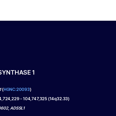
SYNTHASE 1
1
(
HGNC:20093
)
4,724,229
-
104,747,325
(
14q32.33
)
602, ADSSL1