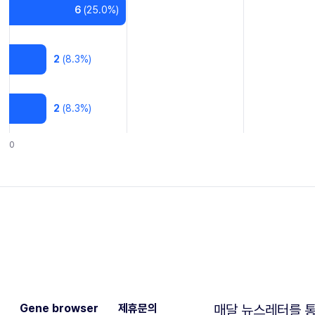
6
(
25.0
%)
2
(
8.3
%)
2
(
8.3
%)
0
Gene browser
제휴문의
매달 뉴스레터를 통