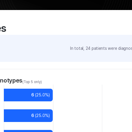
es
In total,
24
patients were
diagnos
enotypes
(Top 5 only)
6
(
25.0
%)
6
(
25.0
%)