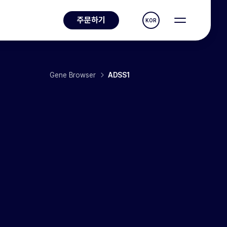
주문하기
KOR
Gene Browser
ADSS1