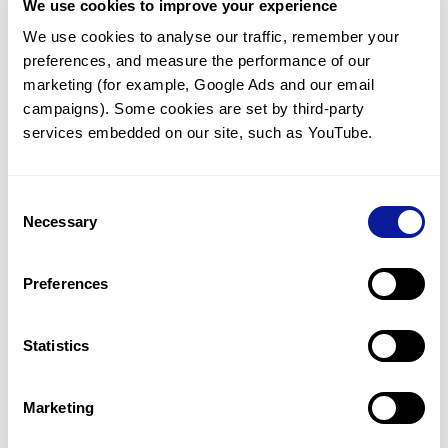
We use cookies to improve your experience
<
목록으로 돌아가기
We use cookies to analyse our traffic, remember your 
preferences, and measure the performance of our 
marketing (for example, Google Ads and our email 
campaigns). Some cookies are set by third-party 
services embedded on our site, such as YouTube.
기술
Consent
리소스
Necessary
Selection
Gene browser
Preferences
제휴문의
Statistics
Marketing
매달 뉴스레터를 통해 최신 블로그 포스트와 소식을 받아보세요.