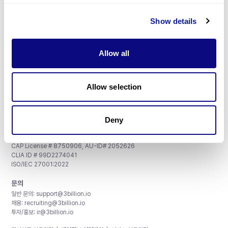
Show details
구독하기
Allow all
Allow selection
주식회사 쓰리빌리언
서울특별시 강남구 테헤란로 415, 8층
사업자등록번호: 290-81-00524
대표이사: 금창원
Deny
인증 및 정보 보안
CAP License # 8750906, AU-ID# 2052626
CLIA ID # 99D2274041
ISO/IEC 27001:2022
문의
일반 문의:
support@3billion.io
채용:
recruiting@3billion.io
투자/홍보:
ir@3billion.io