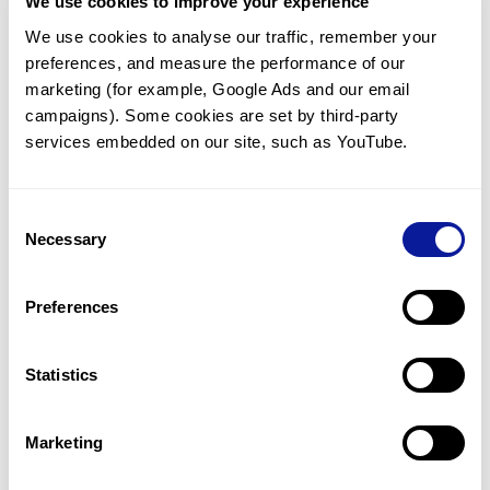
<
We use cookies to improve your experience
목록으로 돌아가기
We use cookies to analyse our traffic, remember your 
preferences, and measure the performance of our 
marketing (for example, Google Ads and our email 
campaigns). Some cookies are set by third-party 
services embedded on our site, such as YouTube.
기술
Consent
리소스
Necessary
Selection
Gene browser
Preferences
제휴문의
Statistics
Marketing
매달 뉴스레터를 통해 최신 블로그 포스트와 소식을 받아보세요.