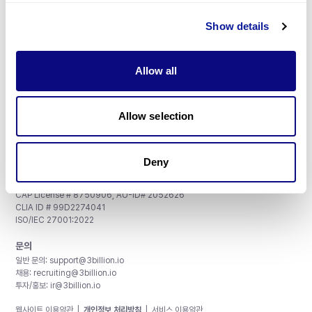
Show details
구독하기
Allow all
주식회사 쓰리빌리언
Allow selection
서울특별시 강남구 테헤란로 415, 8층
사업자등록번호: 290-81-00524
대표이사: 금창원
Deny
인증 및 정보 보안
CAP License # 8750906, AU-ID# 2052626
CLIA ID # 99D2274041
ISO/IEC 27001:2022
문의
일반 문의:
support@3billion.io
채용:
recruiting@3billion.io
투자/홍보:
ir@3billion.io
웹사이트 이용약관
|
개인정보 처리방침
|
서비스 이용약관