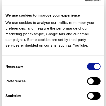
미국 유전학회(ACMG)는 발달장애, 인지장애, 지적장애를 가진 소
아 환자의 경우, 선제적으로 WES 검사를 시행할 것을 권장하고 있
습니다.
We use cookies to improve your experience
We use cookies to analyse our traffic, remember your 
preferences, and measure the performance of our 
<
목록으로 돌아가기
marketing (for example, Google Ads and our email 
campaigns). Some cookies are set by third-party 
services embedded on our site, such as YouTube.
Consent
Necessary
Selection
기술
리소스
Preferences
Gene browser
Statistics
제휴문의