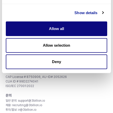
Show details
구독하기
Allow all
Allow selection
주식회사 쓰리빌리언
서울특별시 강남구 테헤란로 415, 8층
사업자등록번호: 290-81-00524
Deny
대표이사: 금창원
인증 및 정보 보안
CAP License # 8750906, AU-ID# 2052626
CLIA ID # 99D2274041
ISO/IEC 27001:2022
문의
일반 문의:
support@3billion.io
채용:
recruiting@3billion.io
투자/홍보:
ir@3billion.io