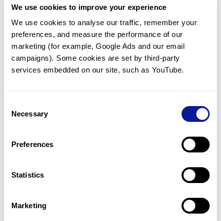
We use cookies to improve your experience
<
목록으로 돌아가기
We use cookies to analyse our traffic, remember your 
preferences, and measure the performance of our 
marketing (for example, Google Ads and our email 
campaigns). Some cookies are set by third-party 
services embedded on our site, such as YouTube.
기술
Consent
리소스
Necessary
Selection
Gene browser
Preferences
제휴문의
Statistics
Marketing
매달 뉴스레터를 통해 최신 블로그 포스트와 소식을 받아보세요.