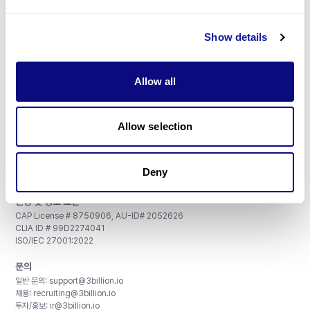
매달 뉴스레터를 통해 최신 블로그 포스트와 소식을 받아보세요.
Show details
구독하기
Allow all
Allow selection
주식회사 쓰리빌리언
서울특별시 강남구 테헤란로 415, 8층
사업자등록번호: 290-81-00524
Deny
대표이사: 금창원
인증 및 정보 보안
CAP License # 8750906, AU-ID# 2052626
CLIA ID # 99D2274041
ISO/IEC 27001:2022
문의
일반 문의:
support@3billion.io
채용:
recruiting@3billion.io
투자/홍보:
ir@3billion.io