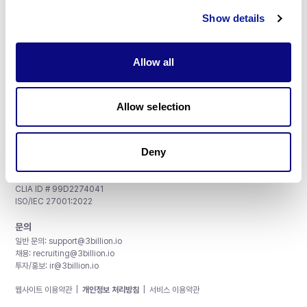
구독하기
Show details
Allow all
주식회사 쓰리빌리언
Allow selection
서울특별시 강남구 테헤란로 415, 8층
사업자등록번호: 290-81-00524
대표이사: 금창원
Deny
인증 및 정보 보안
CAP License # 8750906, AU-ID# 2052626
CLIA ID # 99D2274041
ISO/IEC 27001:2022
문의
일반 문의:
support@3billion.io
채용:
recruiting@3billion.io
투자/홍보:
ir@3billion.io
웹사이트 이용약관
|
개인정보 처리방침
|
서비스 이용약관