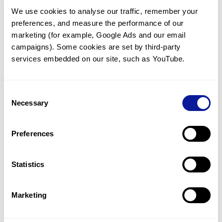
We use cookies to analyse our traffic, remember your 
preferences, and measure the performance of our 
marketing (for example, Google Ads and our email 
campaigns). Some cookies are set by third-party 
services embedded on our site, such as YouTube.
기술
리소스
Consent
Necessary
Selection
Gene browser
제휴문의
Preferences
Statistics
Marketing
매달 뉴스레터를 통해 최신 블로그 포스트와 소식을 받아보세요.