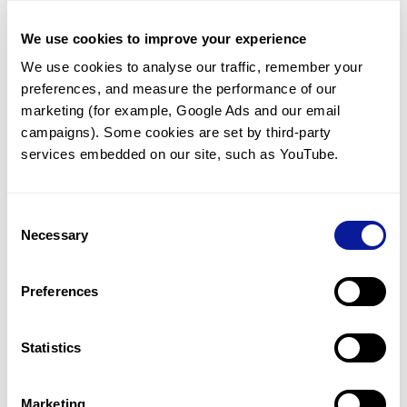
This author 카테고리의 포스팅이 없습니다.
We use cookies to improve your experience
We use cookies to analyse our traffic, remember your 
다른 컨텐츠 둘러보기
preferences, and measure the performance of our 
marketing (for example, Google Ads and our email 
campaigns). Some cookies are set by third-party 
services embedded on our site, such as YouTube.
Consent
기술
Necessary
Selection
리소스
Preferences
Gene browser
제휴문의
Statistics
Marketing