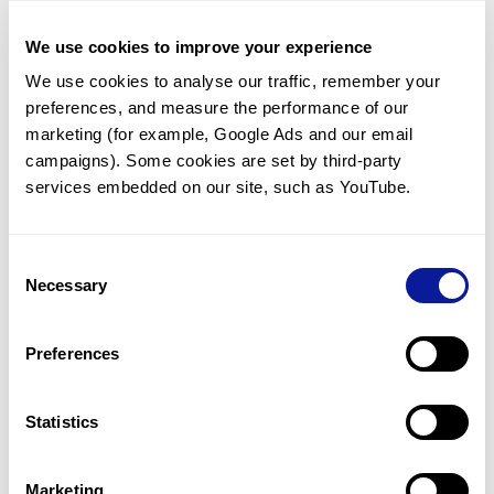
This author 카테고리의 포스팅이 없습니다.
We use cookies to improve your experience
We use cookies to analyse our traffic, remember your 
다른 컨텐츠 둘러보기
preferences, and measure the performance of our 
marketing (for example, Google Ads and our email 
campaigns). Some cookies are set by third-party 
services embedded on our site, such as YouTube.
Consent
기술
Necessary
Selection
리소스
Preferences
Gene browser
제휴문의
Statistics
Marketing