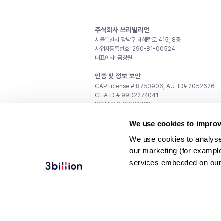
주식회사 쓰리빌리언
서울특별시 강남구 테헤란로 415, 8층
사업자등록번호: 290-81-00524
대표이사: 금창원
인증 및 정보 보안
CAP License # 8750906, AU-ID# 2052626
CLIA ID # 99D2274041
ISO/IEC 27001:2022
문의
We use cookies to improv
일반 문의:
support@3billion.io
We use cookies to analyse
채용:
recruiting@3billion.io
our marketing (for exampl
투자/홍보:
ir@3billion.io
services embedded on our
웹사이트 이용약관
|
개인정보 처리방침
|
서비스 이용
© 3billion, Inc. All rights reserved.