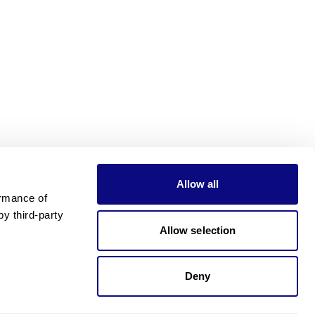
Allow all
rmance of 
 third-party 
Allow selection
Deny
가격이 궁금하신가요?