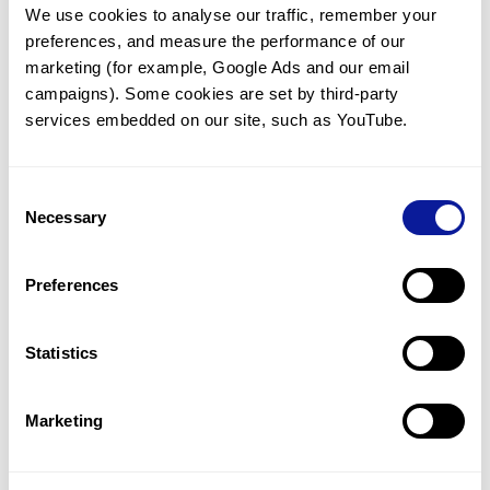
We use cookies to analyse our traffic, remember your 
임상유전학팀과 소통
preferences, and measure the performance of our 
궁금한 점을 임상유전학팀과 직접 논의 할 수 있습니다.
marketing (for example, Google Ads and our email 
문의하기
campaigns). Some cookies are set by third-party 
services embedded on our site, such as YouTube.
진단될 때 까지 재분석
Consent
미진단된 경우에 재분석을 통해 후속 케어를 받을 수 있습니다.
Necessary
Selection
재분석 알아보기
Preferences
최신 유전학 정보 제공
Statistics
블로그와 뉴스레터를 통해 최신 유전학 정보를 제공해 드립니다.
블로그 바로가기
Marketing
쓰리빌리언의 기술력을 확인하세요.