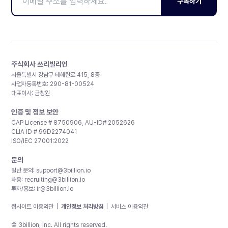
구독하기
주식회사 쓰리빌리언
서울특별시 강남구 테헤란로 415, 8층
사업자등록번호: 290-81-00524
대표이사: 금창원
인증 및 정보 보안
CAP License # 8750906, AU-ID# 2052626
CLIA ID # 99D2274041
ISO/IEC 27001:2022
문의
일반 문의:
support@3billion.io
채용:
recruiting@3billion.io
투자/홍보:
ir@3billion.io
웹사이트 이용약관
|
개인정보 처리방침
|
서비스 이용약관
© 3billion, Inc. All rights reserved.