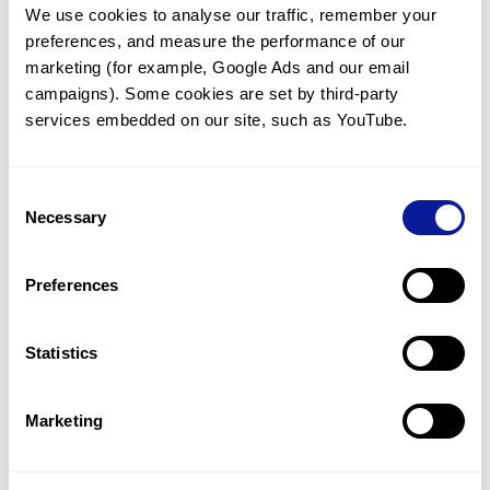
We use cookies to analyse our traffic, remember your 
임상유전학팀과 소통
preferences, and measure the performance of our 
궁금한 점을 임상유전학팀과 직접 논의 할 수 있습니다.
marketing (for example, Google Ads and our email 
문의하기
campaigns). Some cookies are set by third-party 
services embedded on our site, such as YouTube.
진단될 때 까지 재분석
Consent
미진단된 경우에 재분석을 통해 후속 케어를 받을 수 있습니다.
Necessary
Selection
재분석 알아보기
Preferences
최신 유전학 정보 제공
Statistics
블로그와 뉴스레터를 통해 최신 유전학 정보를 제공해 드립니다.
블로그 바로가기
Marketing
쓰리빌리언의 기술력을 확인하세요.