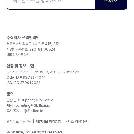
구독하기
주식회사 쓰리빌리언
서울특별시 강남구 테헤란로 415, 8층
사업자등록번호: 290-81-00524
대표이사: 금창원
인증 및 정보 보안
CAP License # 8750906, AU-ID# 2052626
CLIA ID # 99D2274041
ISO/IEC 27001:2022
문의
일반 문의:
support@3billion.io
채용:
recruiting@3billion.io
투자/홍보:
ir@3billion.io
웹사이트 이용약관
|
개인정보 처리방침
|
서비스 이용약관
© 3billion, Inc. All rights reserved.