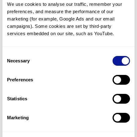
We use cookies to analyse our traffic, remember your 
임상유전학팀과 소통
preferences, and measure the performance of our 
궁금한 점을 임상유전학팀과 직접 논의 할 수 있습니다.
marketing (for example, Google Ads and our email 
문의하기
campaigns). Some cookies are set by third-party 
services embedded on our site, such as YouTube.
진단될 때 까지 재분석
Consent
미진단된 경우에 재분석을 통해 후속 케어를 받을 수 있습니다.
Necessary
Selection
재분석 알아보기
Preferences
최신 유전학 정보 제공
Statistics
블로그와 뉴스레터를 통해 최신 유전학 정보를 제공해 드립니다.
블로그 바로가기
Marketing
쓰리빌리언의 기술력을 확인하세요.