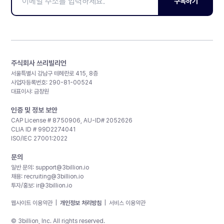
구독하기
주식회사 쓰리빌리언
서울특별시 강남구 테헤란로 415, 8층
사업자등록번호: 290-81-00524
대표이사: 금창원
인증 및 정보 보안
CAP License # 8750906, AU-ID# 2052626
CLIA ID # 99D2274041
ISO/IEC 27001:2022
문의
일반 문의:
support@3billion.io
채용:
recruiting@3billion.io
투자/홍보:
ir@3billion.io
웹사이트 이용약관
|
개인정보 처리방침
|
서비스 이용약관
© 3billion, Inc. All rights reserved.