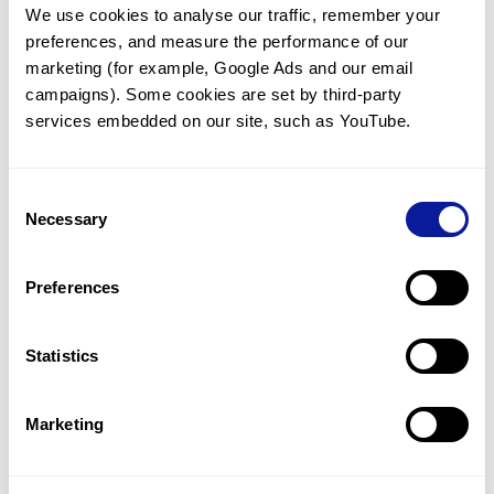
We use cookies to analyse our traffic, remember your 
임상유전학팀과 소통
preferences, and measure the performance of our 
궁금한 점을 임상유전학팀과 직접 논의 할 수 있습니다.
marketing (for example, Google Ads and our email 
문의하기
campaigns). Some cookies are set by third-party 
services embedded on our site, such as YouTube.
진단될 때 까지 재분석
Consent
미진단된 경우에 재분석을 통해 후속 케어를 받을 수 있습니다.
Necessary
Selection
재분석 알아보기
Preferences
최신 유전학 정보 제공
Statistics
블로그와 뉴스레터를 통해 최신 유전학 정보를 제공해 드립니다.
블로그 바로가기
Marketing
쓰리빌리언의 기술력을 확인하세요.