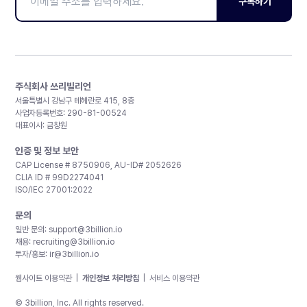
구독하기
주식회사 쓰리빌리언
서울특별시 강남구 테헤란로 415, 8층
사업자등록번호: 290-81-00524
대표이사: 금창원
인증 및 정보 보안
CAP License # 8750906, AU-ID# 2052626
CLIA ID # 99D2274041
ISO/IEC 27001:2022
문의
일반 문의:
support@3billion.io
채용:
recruiting@3billion.io
투자/홍보:
ir@3billion.io
웹사이트 이용약관
|
개인정보 처리방침
|
서비스 이용약관
© 3billion, Inc. All rights reserved.