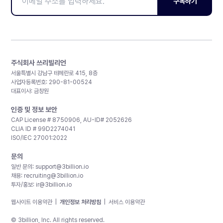
구독하기
주식회사 쓰리빌리언
서울특별시 강남구 테헤란로 415, 8층
사업자등록번호: 290-81-00524
대표이사: 금창원
인증 및 정보 보안
CAP License # 8750906, AU-ID# 2052626
CLIA ID # 99D2274041
ISO/IEC 27001:2022
문의
일반 문의:
support@3billion.io
채용:
recruiting@3billion.io
투자/홍보:
ir@3billion.io
웹사이트 이용약관
|
개인정보 처리방침
|
서비스 이용약관
© 3billion, Inc. All rights reserved.