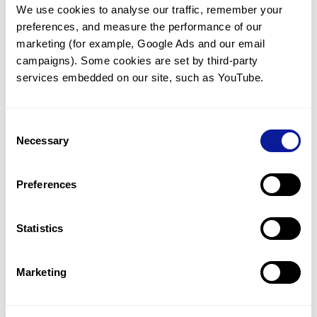
We use cookies to analyse our traffic, remember your 
임상유전학팀과 소통
preferences, and measure the performance of our 
궁금한 점을 임상유전학팀과 직접 논의 할 수 있습니다.
marketing (for example, Google Ads and our email 
문의하기
campaigns). Some cookies are set by third-party 
services embedded on our site, such as YouTube.
진단될 때 까지 재분석
Consent
미진단된 경우에 재분석을 통해 후속 케어를 받을 수 있습니다.
Necessary
Selection
재분석 알아보기
Preferences
최신 유전학 정보 제공
Statistics
블로그와 뉴스레터를 통해 최신 유전학 정보를 제공해 드립니다.
블로그 바로가기
Marketing
쓰리빌리언의 기술력을 확인하세요.