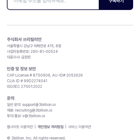
구독하기
주식회사 쓰리빌리언
서울특별시 강남구 테헤란로 415, 8층
사업자등록번호: 290-81-00524
대표이사: 금창원
인증 및 정보 보안
CAP License # 8750906, AU-ID# 2052626
CLIA ID # 99D2274041
ISO/IEC 27001:2022
문의
일반 문의:
support@3billion.io
채용:
recruiting@3billion.io
투자/홍보:
ir@3billion.io
웹사이트 이용약관
|
개인정보 처리방침
|
서비스 이용약관
© 3billion, Inc. All rights reserved.