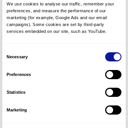
We use cookies to analyse our traffic, remember your 
임상유전학팀과 소통
preferences, and measure the performance of our 
궁금한 점을 임상유전학팀과 직접 논의 할 수 있습니다.
marketing (for example, Google Ads and our email 
문의하기
campaigns). Some cookies are set by third-party 
services embedded on our site, such as YouTube.
진단될 때 까지 재분석
Consent
미진단된 경우에 재분석을 통해 후속 케어를 받을 수 있습니다.
Necessary
Selection
재분석 알아보기
Preferences
최신 유전학 정보 제공
Statistics
블로그와 뉴스레터를 통해 최신 유전학 정보를 제공해 드립니다.
블로그 바로가기
Marketing
쓰리빌리언의 기술력을 확인하세요.