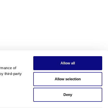
Allow all
rmance of 
 third-party 
Allow selection
Deny
가격이 궁금하신가요?