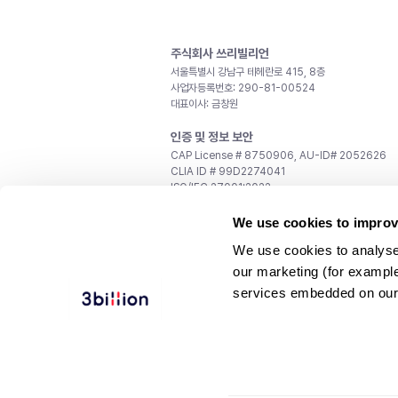
주식회사 쓰리빌리언
서울특별시 강남구 테헤란로 415, 8층
사업자등록번호: 290-81-00524
대표이사: 금창원
인증 및 정보 보안
CAP License # 8750906, AU-ID# 2052626
CLIA ID # 99D2274041
ISO/IEC 27001:2022
문의
We use cookies to improv
일반 문의:
support@3billion.io
We use cookies to analyse
채용:
recruiting@3billion.io
our marketing (for exampl
투자/홍보:
ir@3billion.io
services embedded on our
웹사이트 이용약관
|
개인정보 처리방침
|
서비스 이용
© 3billion, Inc. All rights reserved.