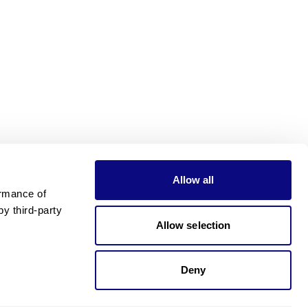
Allow all
rmance of 
 third-party 
Allow selection
Deny
가격이 궁금하신가요?