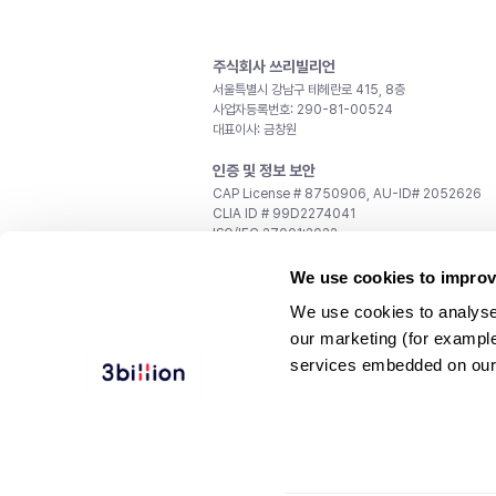
주식회사 쓰리빌리언
서울특별시 강남구 테헤란로 415, 8층
사업자등록번호: 290-81-00524
대표이사: 금창원
인증 및 정보 보안
CAP License # 8750906, AU-ID# 2052626
CLIA ID # 99D2274041
ISO/IEC 27001:2022
문의
We use cookies to improv
일반 문의:
support@3billion.io
We use cookies to analyse
채용:
recruiting@3billion.io
our marketing (for exampl
투자/홍보:
ir@3billion.io
services embedded on our
웹사이트 이용약관
|
개인정보 처리방침
|
서비스 이용
© 3billion, Inc. All rights reserved.