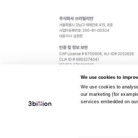
주식회사 쓰리빌리언
서울특별시 강남구 테헤란로 415, 8층
사업자등록번호: 290-81-00524
대표이사: 금창원
인증 및 정보 보안
CAP License # 8750906, AU-ID# 2052626
CLIA ID # 99D2274041
ISO/IEC 27001:2022
문의
We use cookies to improv
일반 문의:
support@3billion.io
We use cookies to analyse
채용:
recruiting@3billion.io
our marketing (for exampl
투자/홍보:
ir@3billion.io
services embedded on our
웹사이트 이용약관
|
개인정보 처리방침
|
서비스 이용
© 3billion, Inc. All rights reserved.