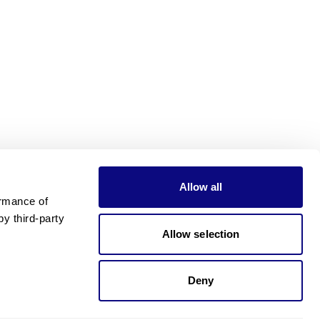
Allow all
rmance of 
 third-party 
Allow selection
Deny
가격이 궁금하신가요?