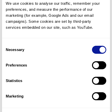
We use cookies to analyse our traffic, remember your 
임상유전학팀과 소통
preferences, and measure the performance of our 
궁금한 점을 임상유전학팀과 직접 논의 할 수 있습니다.
marketing (for example, Google Ads and our email 
문의하기
campaigns). Some cookies are set by third-party 
services embedded on our site, such as YouTube.
진단될 때 까지 재분석
Consent
미진단된 경우에 재분석을 통해 후속 케어를 받을 수 있습니다.
Necessary
Selection
재분석 알아보기
Preferences
최신 유전학 정보 제공
Statistics
블로그와 뉴스레터를 통해 최신 유전학 정보를 제공해 드립니다.
블로그 바로가기
Marketing
쓰리빌리언의 기술력을 확인하세요.