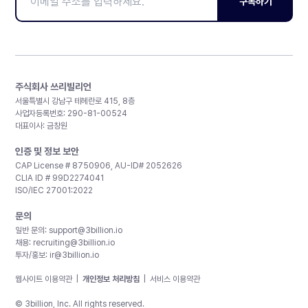
구독하기
주식회사 쓰리빌리언
서울특별시 강남구 테헤란로 415, 8층
사업자등록번호: 290-81-00524
대표이사: 금창원
인증 및 정보 보안
CAP License # 8750906, AU-ID# 2052626
CLIA ID # 99D2274041
ISO/IEC 27001:2022
문의
일반 문의:
support@3billion.io
채용:
recruiting@3billion.io
투자/홍보:
ir@3billion.io
웹사이트 이용약관
|
개인정보 처리방침
|
서비스 이용약관
© 3billion, Inc. All rights reserved.