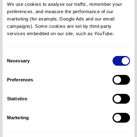
We use cookies to analyse our traffic, remember your 
임상유전학팀과 소통
preferences, and measure the performance of our 
궁금한 점을 임상유전학팀과 직접 논의 할 수 있습니다.
marketing (for example, Google Ads and our email 
문의하기
campaigns). Some cookies are set by third-party 
services embedded on our site, such as YouTube.
진단될 때 까지 재분석
Consent
미진단된 경우에 재분석을 통해 후속 케어를 받을 수 있습니다.
Necessary
Selection
재분석 알아보기
Preferences
최신 유전학 정보 제공
Statistics
블로그와 뉴스레터를 통해 최신 유전학 정보를 제공해 드립니다.
블로그 바로가기
Marketing
쓰리빌리언의 기술력을 확인하세요.