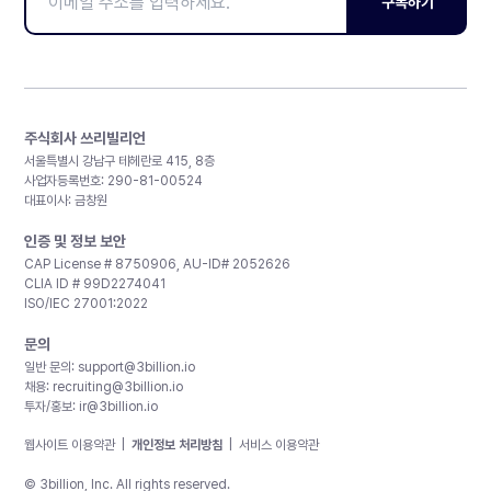
구독하기
주식회사 쓰리빌리언
서울특별시 강남구 테헤란로 415, 8층
사업자등록번호: 290-81-00524
대표이사: 금창원
인증 및 정보 보안
CAP License # 8750906, AU-ID# 2052626
CLIA ID # 99D2274041
ISO/IEC 27001:2022
문의
일반 문의:
support@3billion.io
채용:
recruiting@3billion.io
투자/홍보:
ir@3billion.io
웹사이트 이용약관
|
개인정보 처리방침
|
서비스 이용약관
© 3billion, Inc. All rights reserved.