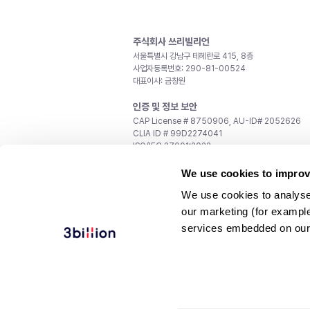
주식회사 쓰리빌리언
서울특별시 강남구 테헤란로 415, 8층
사업자등록번호: 290-81-00524
대표이사: 금창원
인증 및 정보 보안
CAP License # 8750906, AU-ID# 2052626
CLIA ID # 99D2274041
ISO/IEC 27001:2022
문의
We use cookies to improv
일반 문의:
support@3billion.io
We use cookies to analyse
채용:
recruiting@3billion.io
our marketing (for exampl
투자/홍보:
ir@3billion.io
services embedded on our
웹사이트 이용약관
|
개인정보 처리방침
|
서비스 이용
© 3billion, Inc. All rights reserved.