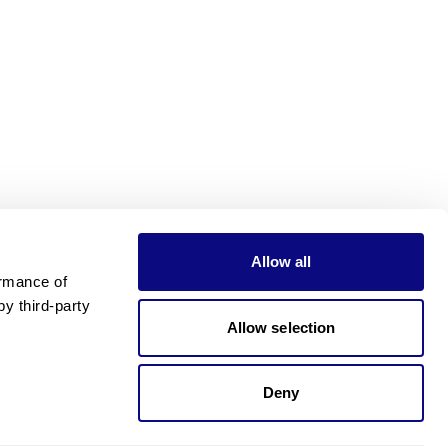
Allow all
rmance of 
 third-party 
Allow selection
Deny
가격이 궁금하신가요?