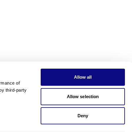
Allow all
rmance of 
 third-party 
Allow selection
Deny
가격이 궁금하신가요?