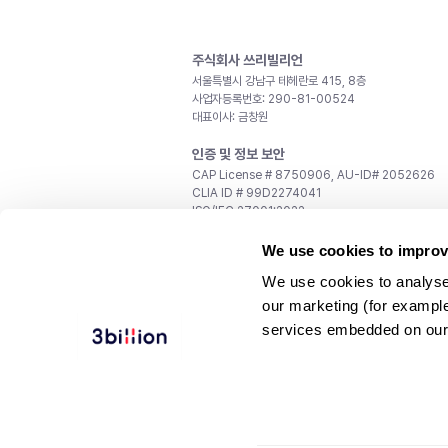
주식회사 쓰리빌리언
서울특별시 강남구 테헤란로 415, 8층
사업자등록번호: 290-81-00524
대표이사: 금창원
인증 및 정보 보안
CAP License # 8750906, AU-ID# 2052626
CLIA ID # 99D2274041
ISO/IEC 27001:2022
문의
We use cookies to improv
일반 문의:
support@3billion.io
We use cookies to analyse
채용:
recruiting@3billion.io
our marketing (for exampl
투자/홍보:
ir@3billion.io
services embedded on our
웹사이트 이용약관
|
개인정보 처리방침
|
서비스 이용
© 3billion, Inc. All rights reserved.