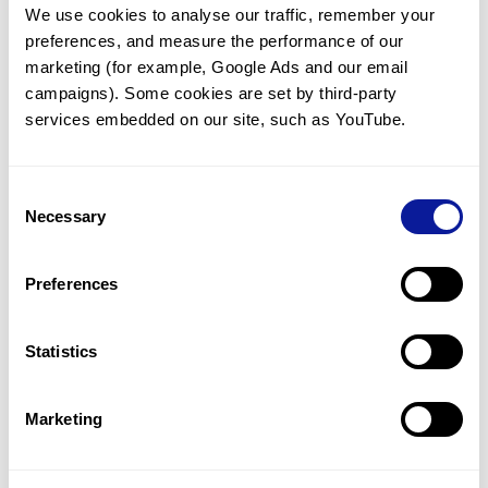
We use cookies to analyse our traffic, remember your 
임상유전학팀과 소통
preferences, and measure the performance of our 
궁금한 점을 임상유전학팀과 직접 논의 할 수 있습니다.
marketing (for example, Google Ads and our email 
문의하기
campaigns). Some cookies are set by third-party 
services embedded on our site, such as YouTube.
진단될 때 까지 재분석
Consent
미진단된 경우에 재분석을 통해 후속 케어를 받을 수 있습니다.
Necessary
Selection
재분석 알아보기
Preferences
최신 유전학 정보 제공
Statistics
블로그와 뉴스레터를 통해 최신 유전학 정보를 제공해 드립니다.
블로그 바로가기
Marketing
쓰리빌리언의 기술력을 확인하세요.