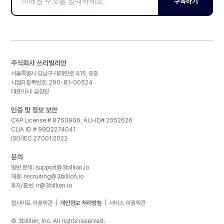
구독하기
주식회사 쓰리빌리언
서울특별시 강남구 테헤란로 415, 8층
사업자등록번호: 290-81-00524
대표이사: 금창원
인증 및 정보 보안
CAP License # 8750906, AU-ID# 2052626
CLIA ID # 99D2274041
ISO/IEC 27001:2022
문의
일반 문의:
support@3billion.io
채용:
recruiting@3billion.io
투자/홍보:
ir@3billion.io
웹사이트 이용약관
|
개인정보 처리방침
|
서비스 이용약관
© 3billion, Inc. All rights reserved.