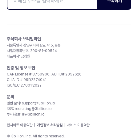
구독하기
주식회사 쓰리빌리언
서울특별시 강남구 테헤란로 415, 8층
사업자등록번호: 290-81-00524
대표이사: 금창원
인증 및 정보 보안
CAP License # 8750906, AU-ID# 2052626
CLIA ID # 99D2274041
ISO/IEC 27001:2022
문의
일반 문의:
support@3billion.io
채용:
recruiting@3billion.io
투자/홍보:
ir@3billion.io
웹사이트 이용약관
|
개인정보 처리방침
|
서비스 이용약관
© 3billion, Inc. All rights reserved.