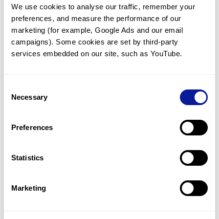
We use cookies to analyse our traffic, remember your 
임상유전학팀과 소통
preferences, and measure the performance of our 
궁금한 점을 임상유전학팀과 직접 논의 할 수 있습니다.
marketing (for example, Google Ads and our email 
문의하기
campaigns). Some cookies are set by third-party 
services embedded on our site, such as YouTube.
진단될 때 까지 재분석
Consent
미진단된 경우에 재분석을 통해 후속 케어를 받을 수 있습니다.
Necessary
Selection
재분석 알아보기
Preferences
최신 유전학 정보 제공
Statistics
블로그와 뉴스레터를 통해 최신 유전학 정보를 제공해 드립니다.
블로그 바로가기
Marketing
쓰리빌리언의 기술력을 확인하세요.