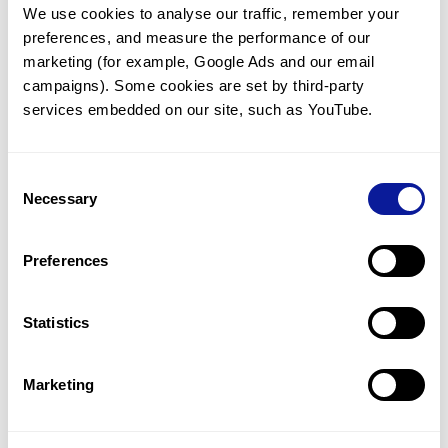
We use cookies to analyse our traffic, remember your 
임상유전학팀과 소통
preferences, and measure the performance of our 
궁금한 점을 임상유전학팀과 직접 논의 할 수 있습니다.
marketing (for example, Google Ads and our email 
문의하기
campaigns). Some cookies are set by third-party 
services embedded on our site, such as YouTube.
진단될 때 까지 재분석
Consent
미진단된 경우에 재분석을 통해 후속 케어를 받을 수 있습니다.
Necessary
Selection
재분석 알아보기
Preferences
최신 유전학 정보 제공
Statistics
블로그와 뉴스레터를 통해 최신 유전학 정보를 제공해 드립니다.
블로그 바로가기
Marketing
쓰리빌리언의 기술력을 확인하세요.