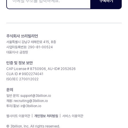
구독하기
주식회사 쓰리빌리언
서울특별시 강남구 테헤란로 415, 8층
사업자등록번호: 290-81-00524
대표이사: 금창원
인증 및 정보 보안
CAP License # 8750906, AU-ID# 2052626
CLIA ID # 99D2274041
ISO/IEC 27001:2022
문의
일반 문의:
support@3billion.io
채용:
recruiting@3billion.io
투자/홍보:
ir@3billion.io
웹사이트 이용약관
|
개인정보 처리방침
|
서비스 이용약관
© 3billion, Inc. All rights reserved.