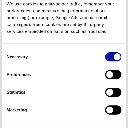
We use cookies to analyse our traffic, remember your 
임상유전학팀과 소통
preferences, and measure the performance of our 
궁금한 점을 임상유전학팀과 직접 논의 할 수 있습니다.
marketing (for example, Google Ads and our email 
문의하기
campaigns). Some cookies are set by third-party 
services embedded on our site, such as YouTube.
진단될 때 까지 재분석
Consent
미진단된 경우에 재분석을 통해 후속 케어를 받을 수 있습니다.
Necessary
Selection
재분석 알아보기
Preferences
최신 유전학 정보 제공
Statistics
블로그와 뉴스레터를 통해 최신 유전학 정보를 제공해 드립니다.
블로그 바로가기
Marketing
쓰리빌리언의 기술력을 확인하세요.