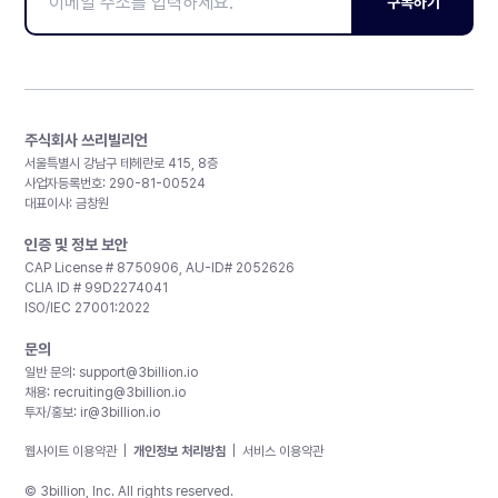
구독하기
주식회사 쓰리빌리언
서울특별시 강남구 테헤란로 415, 8층
사업자등록번호: 290-81-00524
대표이사: 금창원
인증 및 정보 보안
CAP License # 8750906, AU-ID# 2052626
CLIA ID # 99D2274041
ISO/IEC 27001:2022
문의
일반 문의:
support@3billion.io
채용:
recruiting@3billion.io
투자/홍보:
ir@3billion.io
웹사이트 이용약관
|
개인정보 처리방침
|
서비스 이용약관
© 3billion, Inc. All rights reserved.