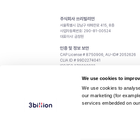
주식회사 쓰리빌리언
서울특별시 강남구 테헤란로 415, 8층
사업자등록번호: 290-81-00524
대표이사: 금창원
인증 및 정보 보안
CAP License # 8750906, AU-ID# 2052626
CLIA ID # 99D2274041
ISO/IEC 27001:2022
문의
We use cookies to improv
일반 문의:
support@3billion.io
We use cookies to analyse
채용:
recruiting@3billion.io
our marketing (for exampl
투자/홍보:
ir@3billion.io
services embedded on our
웹사이트 이용약관
|
개인정보 처리방침
|
서비스 이용
© 3billion, Inc. All rights reserved.