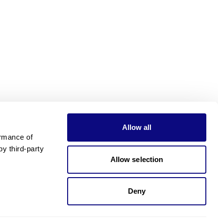
Allow all
rmance of 
 third-party 
Allow selection
Deny
가격이 궁금하신가요?