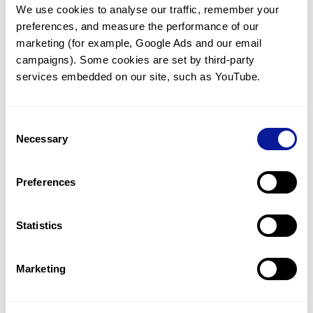
We use cookies to analyse our traffic, remember your 
임상유전학팀과 소통
preferences, and measure the performance of our 
궁금한 점을 임상유전학팀과 직접 논의 할 수 있습니다.
marketing (for example, Google Ads and our email 
문의하기
campaigns). Some cookies are set by third-party 
services embedded on our site, such as YouTube.
진단될 때 까지 재분석
Consent
미진단된 경우에 재분석을 통해 후속 케어를 받을 수 있습니다.
Necessary
Selection
재분석 알아보기
Preferences
최신 유전학 정보 제공
Statistics
블로그와 뉴스레터를 통해 최신 유전학 정보를 제공해 드립니다.
블로그 바로가기
Marketing
쓰리빌리언의 기술력을 확인하세요.