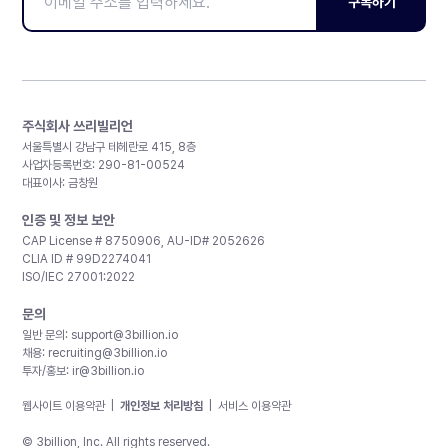
구독하기
주식회사 쓰리빌리언
서울특별시 강남구 테헤란로 415, 8층
사업자등록번호: 290-81-00524
대표이사: 금창원
인증 및 정보 보안
CAP License # 8750906, AU-ID# 2052626
CLIA ID # 99D2274041
ISO/IEC 27001:2022
문의
일반 문의:
support@3billion.io
채용:
recruiting@3billion.io
투자/홍보:
ir@3billion.io
웹사이트 이용약관
|
개인정보 처리방침
|
서비스 이용약관
© 3billion, Inc. All rights reserved.