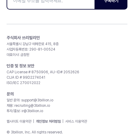
구독하기
주식회사 쓰리빌리언
서울특별시 강남구 테헤란로 415, 8층
사업자등록번호: 290-81-00524
대표이사: 금창원
인증 및 정보 보안
CAP License # 8750906, AU-ID# 2052626
CLIA ID # 99D2274041
ISO/IEC 27001:2022
문의
일반 문의:
support@3billion.io
채용:
recruiting@3billion.io
투자/홍보:
ir@3billion.io
웹사이트 이용약관
|
개인정보 처리방침
|
서비스 이용약관
© 3billion, Inc. All rights reserved.