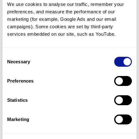
We use cookies to analyse our traffic, remember your 
임상유전학팀과 소통
preferences, and measure the performance of our 
궁금한 점을 임상유전학팀과 직접 논의 할 수 있습니다.
marketing (for example, Google Ads and our email 
문의하기
campaigns). Some cookies are set by third-party 
services embedded on our site, such as YouTube.
진단될 때 까지 재분석
Consent
미진단된 경우에 재분석을 통해 후속 케어를 받을 수 있습니다.
Necessary
Selection
재분석 알아보기
Preferences
최신 유전학 정보 제공
Statistics
블로그와 뉴스레터를 통해 최신 유전학 정보를 제공해 드립니다.
블로그 바로가기
Marketing
쓰리빌리언의 기술력을 확인하세요.