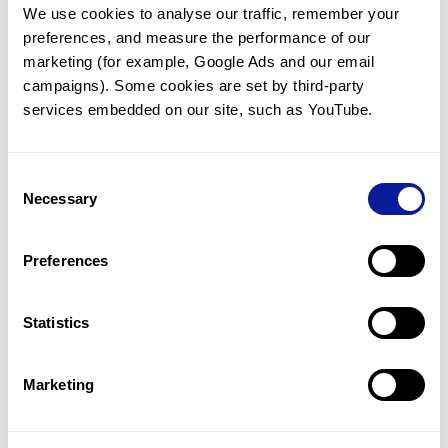
We use cookies to analyse our traffic, remember your 
임상유전학팀과 소통
preferences, and measure the performance of our 
궁금한 점을 임상유전학팀과 직접 논의 할 수 있습니다.
marketing (for example, Google Ads and our email 
문의하기
campaigns). Some cookies are set by third-party 
services embedded on our site, such as YouTube.
진단될 때 까지 재분석
Consent
미진단된 경우에 재분석을 통해 후속 케어를 받을 수 있습니다.
Necessary
Selection
재분석 알아보기
Preferences
최신 유전학 정보 제공
Statistics
블로그와 뉴스레터를 통해 최신 유전학 정보를 제공해 드립니다.
블로그 바로가기
Marketing
쓰리빌리언의 기술력을 확인하세요.