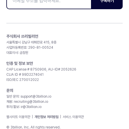
구독하기
주식회사 쓰리빌리언
서울특별시 강남구 테헤란로 415, 8층
사업자등록번호: 290-81-00524
대표이사: 금창원
인증 및 정보 보안
CAP License # 8750906, AU-ID# 2052626
CLIA ID # 99D2274041
ISO/IEC 27001:2022
문의
일반 문의:
support@3billion.io
채용:
recruiting@3billion.io
투자/홍보:
ir@3billion.io
웹사이트 이용약관
|
개인정보 처리방침
|
서비스 이용약관
© 3billion, Inc. All rights reserved.