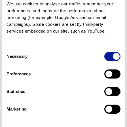
We use cookies to analyse our traffic, remember your 
임상유전학팀과 소통
preferences, and measure the performance of our 
궁금한 점을 임상유전학팀과 직접 논의 할 수 있습니다.
marketing (for example, Google Ads and our email 
문의하기
campaigns). Some cookies are set by third-party 
services embedded on our site, such as YouTube.
진단될 때 까지 재분석
Consent
미진단된 경우에 재분석을 통해 후속 케어를 받을 수 있습니다.
Necessary
Selection
재분석 알아보기
Preferences
최신 유전학 정보 제공
Statistics
블로그와 뉴스레터를 통해 최신 유전학 정보를 제공해 드립니다.
블로그 바로가기
Marketing
쓰리빌리언의 기술력을 확인하세요.