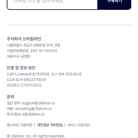
구독하기
주식회사 쓰리빌리언
서울특별시 강남구 테헤란로 415, 8층
사업자등록번호: 290-81-00524
대표이사: 금창원
인증 및 정보 보안
CAP License # 8750906, AU-ID# 2052626
CLIA ID # 99D2274041
ISO/IEC 27001:2022
문의
일반 문의:
support@3billion.io
채용:
recruiting@3billion.io
투자/홍보:
ir@3billion.io
웹사이트 이용약관
|
개인정보 처리방침
|
서비스 이용약관
© 3billion, Inc. All rights reserved.