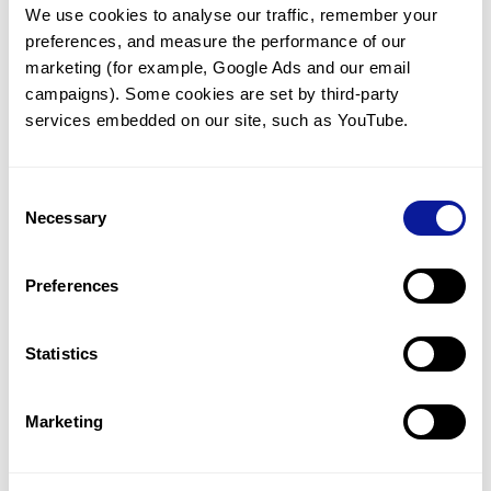
We use cookies to analyse our traffic, remember your 
임상유전학팀과 소통
preferences, and measure the performance of our 
궁금한 점을 임상유전학팀과 직접 논의 할 수 있습니다.
marketing (for example, Google Ads and our email 
문의하기
campaigns). Some cookies are set by third-party 
services embedded on our site, such as YouTube.
진단될 때 까지 재분석
Consent
미진단된 경우에 재분석을 통해 후속 케어를 받을 수 있습니다.
Necessary
Selection
재분석 알아보기
Preferences
최신 유전학 정보 제공
Statistics
블로그와 뉴스레터를 통해 최신 유전학 정보를 제공해 드립니다.
블로그 바로가기
Marketing
쓰리빌리언의 기술력을 확인하세요.