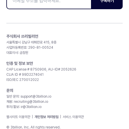
구독하기
주식회사 쓰리빌리언
서울특별시 강남구 테헤란로 415, 8층
사업자등록번호: 290-81-00524
대표이사: 금창원
인증 및 정보 보안
CAP License # 8750906, AU-ID# 2052626
CLIA ID # 99D2274041
ISO/IEC 27001:2022
문의
일반 문의:
support@3billion.io
채용:
recruiting@3billion.io
투자/홍보:
ir@3billion.io
웹사이트 이용약관
|
개인정보 처리방침
|
서비스 이용약관
© 3billion, Inc. All rights reserved.