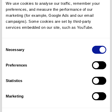
We use cookies to analyse our traffic, remember your 
임상유전학팀과 소통
preferences, and measure the performance of our 
궁금한 점을 임상유전학팀과 직접 논의 할 수 있습니다.
marketing (for example, Google Ads and our email 
문의하기
campaigns). Some cookies are set by third-party 
services embedded on our site, such as YouTube.
진단될 때 까지 재분석
Consent
미진단된 경우에 재분석을 통해 후속 케어를 받을 수 있습니다.
Necessary
Selection
재분석 알아보기
Preferences
최신 유전학 정보 제공
Statistics
블로그와 뉴스레터를 통해 최신 유전학 정보를 제공해 드립니다.
블로그 바로가기
Marketing
쓰리빌리언의 기술력을 확인하세요.