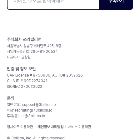
구독하기
주식회사 쓰리빌리언
서울특별시 강남구 테헤란로 415, 8층
사업자등록번호: 290-81-00524
대표이사: 금창원
인증 및 정보 보안
CAP License # 8750906, AU-ID# 2052626
CLIA ID # 99D2274041
ISO/IEC 27001:2022
문의
일반 문의:
support@3billion.io
채용:
recruiting@3billion.io
투자/홍보:
ir@3billion.io
웹사이트 이용약관
|
개인정보 처리방침
|
서비스 이용약관
© 3billion, Inc. All rights reserved.