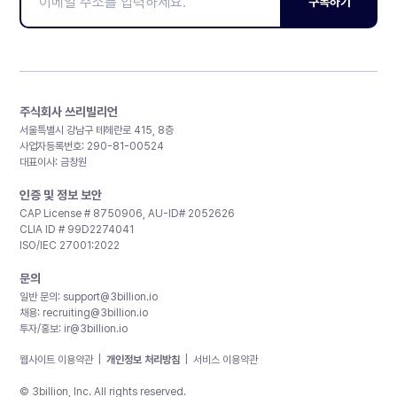
구독하기
주식회사 쓰리빌리언
서울특별시 강남구 테헤란로 415, 8층
사업자등록번호: 290-81-00524
대표이사: 금창원
인증 및 정보 보안
CAP License # 8750906, AU-ID# 2052626
CLIA ID # 99D2274041
ISO/IEC 27001:2022
문의
일반 문의:
support@3billion.io
채용:
recruiting@3billion.io
투자/홍보:
ir@3billion.io
웹사이트 이용약관
|
개인정보 처리방침
|
서비스 이용약관
© 3billion, Inc. All rights reserved.