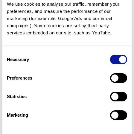
We use cookies to analyse our traffic, remember your 
임상유전학팀과 소통
preferences, and measure the performance of our 
궁금한 점을 임상유전학팀과 직접 논의 할 수 있습니다.
marketing (for example, Google Ads and our email 
문의하기
campaigns). Some cookies are set by third-party 
services embedded on our site, such as YouTube.
진단될 때 까지 재분석
Consent
미진단된 경우에 재분석을 통해 후속 케어를 받을 수 있습니다.
Necessary
Selection
재분석 알아보기
Preferences
최신 유전학 정보 제공
Statistics
블로그와 뉴스레터를 통해 최신 유전학 정보를 제공해 드립니다.
블로그 바로가기
Marketing
쓰리빌리언의 기술력을 확인하세요.