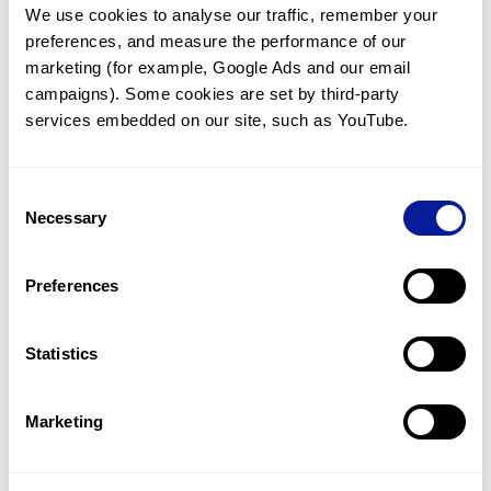
We use cookies to analyse our traffic, remember your 
임상유전학팀과 소통
preferences, and measure the performance of our 
궁금한 점을 임상유전학팀과 직접 논의 할 수 있습니다.
marketing (for example, Google Ads and our email 
문의하기
campaigns). Some cookies are set by third-party 
services embedded on our site, such as YouTube.
진단될 때 까지 재분석
Consent
미진단된 경우에 재분석을 통해 후속 케어를 받을 수 있습니다.
Necessary
Selection
재분석 알아보기
Preferences
최신 유전학 정보 제공
Statistics
블로그와 뉴스레터를 통해 최신 유전학 정보를 제공해 드립니다.
블로그 바로가기
Marketing
쓰리빌리언의 기술력을 확인하세요.