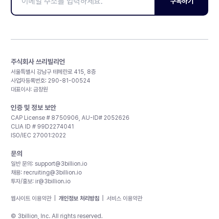
구독하기
주식회사 쓰리빌리언
서울특별시 강남구 테헤란로 415, 8층
사업자등록번호: 290-81-00524
대표이사: 금창원
인증 및 정보 보안
CAP License # 8750906, AU-ID# 2052626
CLIA ID # 99D2274041
ISO/IEC 27001:2022
문의
일반 문의:
support@3billion.io
채용:
recruiting@3billion.io
투자/홍보:
ir@3billion.io
웹사이트 이용약관
|
개인정보 처리방침
|
서비스 이용약관
© 3billion, Inc. All rights reserved.