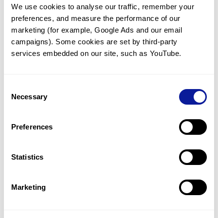
We use cookies to analyse our traffic, remember your 
임상유전학팀과 소통
preferences, and measure the performance of our 
궁금한 점을 임상유전학팀과 직접 논의 할 수 있습니다.
marketing (for example, Google Ads and our email 
문의하기
campaigns). Some cookies are set by third-party 
services embedded on our site, such as YouTube.
진단될 때 까지 재분석
Consent
미진단된 경우에 재분석을 통해 후속 케어를 받을 수 있습니다.
Necessary
Selection
재분석 알아보기
Preferences
최신 유전학 정보 제공
Statistics
블로그와 뉴스레터를 통해 최신 유전학 정보를 제공해 드립니다.
블로그 바로가기
Marketing
쓰리빌리언의 기술력을 확인하세요.