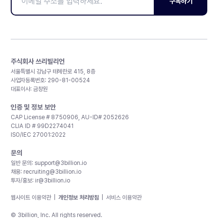
구독하기
주식회사 쓰리빌리언
서울특별시 강남구 테헤란로 415, 8층
사업자등록번호: 290-81-00524
대표이사: 금창원
인증 및 정보 보안
CAP License # 8750906, AU-ID# 2052626
CLIA ID # 99D2274041
ISO/IEC 27001:2022
문의
일반 문의:
support@3billion.io
채용:
recruiting@3billion.io
투자/홍보:
ir@3billion.io
웹사이트 이용약관
|
개인정보 처리방침
|
서비스 이용약관
© 3billion, Inc. All rights reserved.