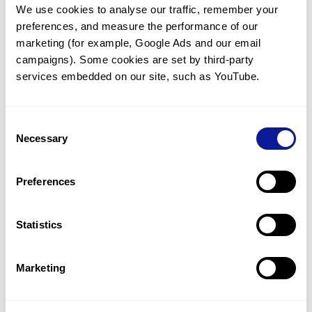
We use cookies to analyse our traffic, remember your 
임상유전학팀과 소통
preferences, and measure the performance of our 
궁금한 점을 임상유전학팀과 직접 논의 할 수 있습니다.
marketing (for example, Google Ads and our email 
문의하기
campaigns). Some cookies are set by third-party 
services embedded on our site, such as YouTube.
진단될 때 까지 재분석
Consent
미진단된 경우에 재분석을 통해 후속 케어를 받을 수 있습니다.
Necessary
Selection
재분석 알아보기
Preferences
최신 유전학 정보 제공
Statistics
블로그와 뉴스레터를 통해 최신 유전학 정보를 제공해 드립니다.
블로그 바로가기
Marketing
쓰리빌리언의 기술력을 확인하세요.