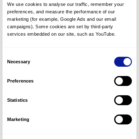
We use cookies to analyse our traffic, remember your 
임상유전학팀과 소통
preferences, and measure the performance of our 
궁금한 점을 임상유전학팀과 직접 논의 할 수 있습니다.
marketing (for example, Google Ads and our email 
문의하기
campaigns). Some cookies are set by third-party 
services embedded on our site, such as YouTube.
진단될 때 까지 재분석
Consent
미진단된 경우에 재분석을 통해 후속 케어를 받을 수 있습니다.
Necessary
Selection
재분석 알아보기
Preferences
최신 유전학 정보 제공
Statistics
블로그와 뉴스레터를 통해 최신 유전학 정보를 제공해 드립니다.
블로그 바로가기
Marketing
쓰리빌리언의 기술력을 확인하세요.