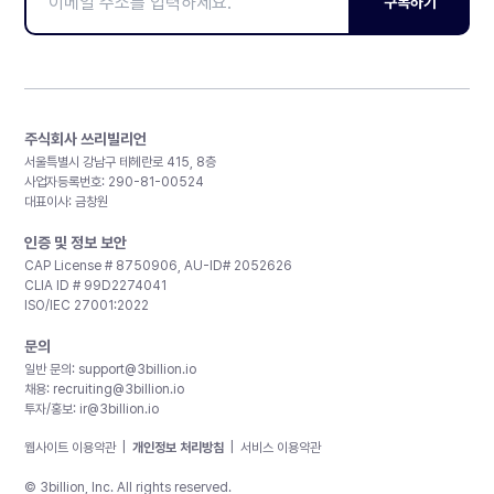
구독하기
주식회사 쓰리빌리언
서울특별시 강남구 테헤란로 415, 8층
사업자등록번호: 290-81-00524
대표이사: 금창원
인증 및 정보 보안
CAP License # 8750906, AU-ID# 2052626
CLIA ID # 99D2274041
ISO/IEC 27001:2022
문의
일반 문의:
support@3billion.io
채용:
recruiting@3billion.io
투자/홍보:
ir@3billion.io
웹사이트 이용약관
|
개인정보 처리방침
|
서비스 이용약관
© 3billion, Inc. All rights reserved.