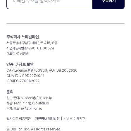
구독하기
주식회사 쓰리빌리언
서울특별시 강남구 테헤란로 415, 8층
사업자등록번호: 290-81-00524
대표이사: 금창원
인증 및 정보 보안
CAP License # 8750906, AU-ID# 2052626
CLIA ID # 99D2274041
ISO/IEC 27001:2022
문의
일반 문의:
support@3billion.io
채용:
recruiting@3billion.io
투자/홍보:
ir@3billion.io
웹사이트 이용약관
|
개인정보 처리방침
|
서비스 이용약관
© 3billion, Inc. All rights reserved.