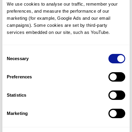
We use cookies to analyse our traffic, remember your 
임상유전학팀과 소통
preferences, and measure the performance of our 
궁금한 점을 임상유전학팀과 직접 논의 할 수 있습니다.
marketing (for example, Google Ads and our email 
문의하기
campaigns). Some cookies are set by third-party 
services embedded on our site, such as YouTube.
진단될 때 까지 재분석
Consent
미진단된 경우에 재분석을 통해 후속 케어를 받을 수 있습니다.
Necessary
Selection
재분석 알아보기
Preferences
최신 유전학 정보 제공
Statistics
블로그와 뉴스레터를 통해 최신 유전학 정보를 제공해 드립니다.
블로그 바로가기
Marketing
쓰리빌리언의 기술력을 확인하세요.