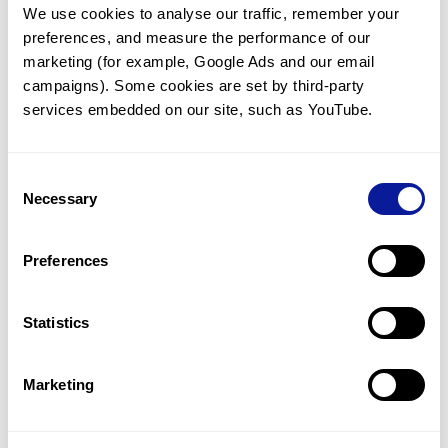
We use cookies to analyse our traffic, remember your 
임상유전학팀과 소통
preferences, and measure the performance of our 
궁금한 점을 임상유전학팀과 직접 논의 할 수 있습니다.
marketing (for example, Google Ads and our email 
문의하기
campaigns). Some cookies are set by third-party 
services embedded on our site, such as YouTube.
진단될 때 까지 재분석
Consent
미진단된 경우에 재분석을 통해 후속 케어를 받을 수 있습니다.
Necessary
Selection
재분석 알아보기
Preferences
최신 유전학 정보 제공
Statistics
블로그와 뉴스레터를 통해 최신 유전학 정보를 제공해 드립니다.
블로그 바로가기
Marketing
쓰리빌리언의 기술력을 확인하세요.