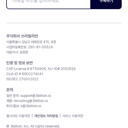
구독하기
주식회사 쓰리빌리언
서울특별시 강남구 테헤란로 415, 8층
사업자등록번호: 290-81-00524
대표이사: 금창원
인증 및 정보 보안
CAP License # 8750906, AU-ID# 2052626
CLIA ID # 99D2274041
ISO/IEC 27001:2022
문의
일반 문의:
support@3billion.io
채용:
recruiting@3billion.io
투자/홍보:
ir@3billion.io
웹사이트 이용약관
|
개인정보 처리방침
|
서비스 이용약관
© 3billion, Inc. All rights reserved.