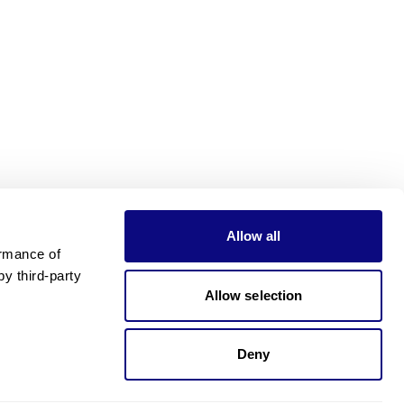
Allow all
rmance of 
 third-party 
Allow selection
Deny
가격이 궁금하신가요?