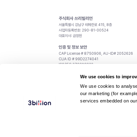
주식회사 쓰리빌리언
서울특별시 강남구 테헤란로 415, 8층
사업자등록번호: 290-81-00524
대표이사: 금창원
인증 및 정보 보안
CAP License # 8750906, AU-ID# 2052626
CLIA ID # 99D2274041
ISO/IEC 27001:2022
문의
We use cookies to improv
일반 문의:
support@3billion.io
We use cookies to analyse
채용:
recruiting@3billion.io
our marketing (for exampl
투자/홍보:
ir@3billion.io
services embedded on our
웹사이트 이용약관
|
개인정보 처리방침
|
서비스 이용
© 3billion, Inc. All rights reserved.