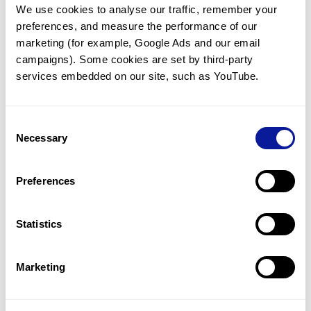
We use cookies to analyse our traffic, remember your 
임상유전학팀과 소통
preferences, and measure the performance of our 
궁금한 점을 임상유전학팀과 직접 논의 할 수 있습니다.
marketing (for example, Google Ads and our email 
문의하기
campaigns). Some cookies are set by third-party 
services embedded on our site, such as YouTube.
진단될 때 까지 재분석
Consent
미진단된 경우에 재분석을 통해 후속 케어를 받을 수 있습니다.
Necessary
Selection
재분석 알아보기
Preferences
최신 유전학 정보 제공
Statistics
블로그와 뉴스레터를 통해 최신 유전학 정보를 제공해 드립니다.
블로그 바로가기
Marketing
쓰리빌리언의 기술력을 확인하세요.