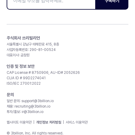
구독하기
주식회사 쓰리빌리언
서울특별시 강남구 테헤란로 415, 8층
사업자등록번호: 290-81-00524
대표이사: 금창원
인증 및 정보 보안
CAP License # 8750906, AU-ID# 2052626
CLIA ID # 99D2274041
ISO/IEC 27001:2022
문의
일반 문의:
support@3billion.io
채용:
recruiting@3billion.io
투자/홍보:
ir@3billion.io
웹사이트 이용약관
|
개인정보 처리방침
|
서비스 이용약관
© 3billion, Inc. All rights reserved.