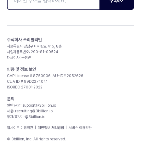
구독하기
주식회사 쓰리빌리언
서울특별시 강남구 테헤란로 415, 8층
사업자등록번호: 290-81-00524
대표이사: 금창원
인증 및 정보 보안
CAP License # 8750906, AU-ID# 2052626
CLIA ID # 99D2274041
ISO/IEC 27001:2022
문의
일반 문의:
support@3billion.io
채용:
recruiting@3billion.io
투자/홍보:
ir@3billion.io
웹사이트 이용약관
|
개인정보 처리방침
|
서비스 이용약관
© 3billion, Inc. All rights reserved.