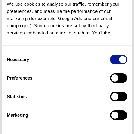
We use cookies to analyse our traffic, remember your 
임상유전학팀과 소통
preferences, and measure the performance of our 
궁금한 점을 임상유전학팀과 직접 논의 할 수 있습니다.
marketing (for example, Google Ads and our email 
문의하기
campaigns). Some cookies are set by third-party 
services embedded on our site, such as YouTube.
진단될 때 까지 재분석
Consent
미진단된 경우에 재분석을 통해 후속 케어를 받을 수 있습니다.
Necessary
Selection
재분석 알아보기
Preferences
최신 유전학 정보 제공
Statistics
블로그와 뉴스레터를 통해 최신 유전학 정보를 제공해 드립니다.
블로그 바로가기
Marketing
쓰리빌리언의 기술력을 확인하세요.